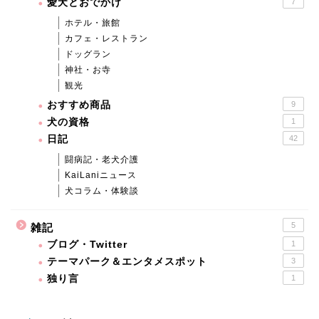
愛犬とおでかけ
7
ホテル・旅館
カフェ・レストラン
ドッグラン
神社・お寺
観光
おすすめ商品
9
犬の資格
1
日記
42
闘病記・老犬介護
KaiLaniニュース
犬コラム・体験談
5
雑記
ブログ・Twitter
1
テーマパーク＆エンタメスポット
3
独り言
1