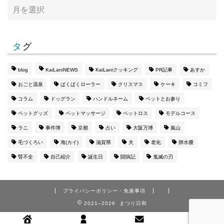
タグ
blog
KaiLaniNEWS
KaiLaniクッキング
PR記事
あすか
おごと温泉
ぱくぱくローラー
クリスマス
ケーキ
コミフ
コラム
ドッグラン
ハンドルネーム
ペットとお参り
ペットグッズ
ペットマッサージ
ペットロス
モデルコース
ラニ
事件簿
京都
占い
大阪万博
嵐山
毛づくろい
海(カイ)
滋賀県
犬
老化
肺水腫
腎不全
自己紹介
誕生日
闘病記
鬼滅の刃
プライバシーポリシー・免責事項
2021–2026 まつり日和