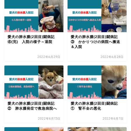
愛犬の肺水腫(2回目)闘病記
愛犬の肺水腫(2回目)闘病記
④(完) 入院の様子～退院
③ かかりつけの病院へ搬送
＆入院
2022年6月29日
2022年6月28日
愛犬の肺水腫(2回目)闘病記
愛犬の肺水腫(2回目)闘病記
② 肺水腫発症で救急病院へ
① 腎不全の悪化
2022年6月15日
2022年6月7日