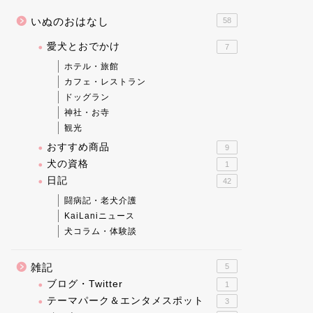
いぬのおはなし
58
愛犬とおでかけ
7
ホテル・旅館
カフェ・レストラン
ドッグラン
神社・お寺
観光
おすすめ商品
9
犬の資格
1
日記
42
闘病記・老犬介護
KaiLaniニュース
犬コラム・体験談
雑記
5
ブログ・Twitter
1
テーマパーク＆エンタメスポット
3