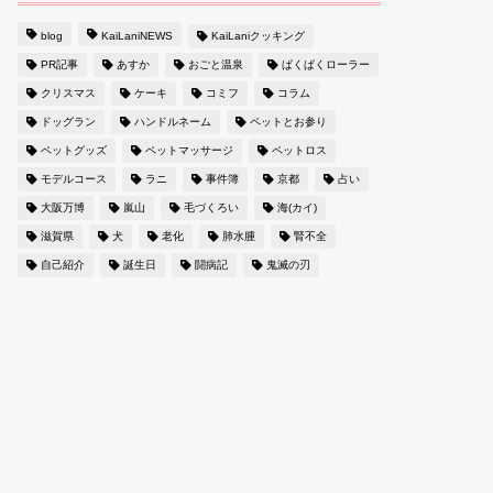
blog
KaiLaniNEWS
KaiLaniクッキング
PR記事
あすか
おごと温泉
ぱくぱくローラー
クリスマス
ケーキ
コミフ
コラム
ドッグラン
ハンドルネーム
ペットとお参り
ペットグッズ
ペットマッサージ
ペットロス
モデルコース
ラニ
事件簿
京都
占い
大阪万博
嵐山
毛づくろい
海(カイ)
滋賀県
犬
老化
肺水腫
腎不全
自己紹介
誕生日
闘病記
鬼滅の刃