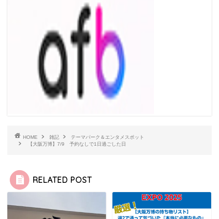
HOME
雑記
テーマパーク＆エンタメスポット
【大阪万博】7/9 予約なしで1日過ごした日
RELATED POST