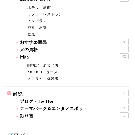
ホテル・旅館
カフェ・レストラン
ドッグラン
神社・お寺
観光
おすすめ商品
9
犬の資格
1
日記
42
闘病記・老犬介護
KaiLaniニュース
犬コラム・体験談
5
雑記
ブログ・Twitter
1
テーマパーク＆エンタメスポット
3
独り言
1