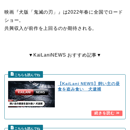
映画『犬版「鬼滅の刃」』は2022年春に全国でロード
ショー。
共興収入が前作を上回るのか期待される。
▼KaiLaniNEWS おすすめ記事▼
【KaiLani NEWS】飼い主の昼
食を盗み食い 犬逮捕