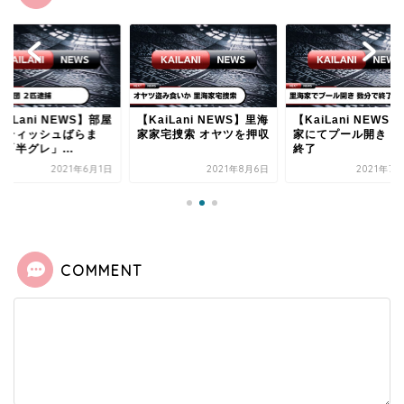
aiLani NEWS】部屋
【KaiLani NEWS】里海
【KaiLani NEWS
にティッシュばらま
家家宅捜索 オヤツを押収
家にてプール開き 数
「半グレ」...
終了
2021年6月1日
2021年8月6日
2021年7
COMMENT