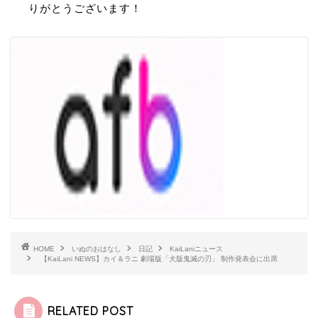
りがとうございます！
HOME
いぬのおはなし
日記
KaiLaniニュース
【KaiLani NEWS】カイ＆ラニ 劇場版「犬版鬼滅の刃」 制作発表会に出席
RELATED POST