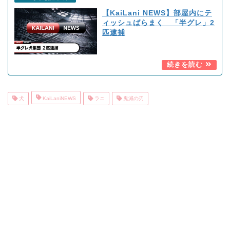
【KaiLani NEWS】部屋内にテ
ィッシュばらまく 「半グレ」2
匹逮捕
犬
KaiLaniNEWS
ラニ
鬼滅の刃