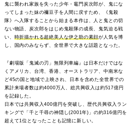
鬼に襲われ家族を失った少年・竈門炭次郎が、鬼にな
ってしまった妹の禰豆子を人間に戻すため、《鬼殺
隊》へ入隊することから始まる本作は、人と鬼との切
ない物語、炭次郎をはじめ鬼殺隊の成長、鬼気迫る戦
い、
時折描かれる超絶美人な伊之助
の素顔
が人気を博
し、国内のみならず、全世界で大きな話題となった。
『劇場版「鬼滅の刃」無限列車編』は日本だけではな
くアメリカ、台湾、香港、オーストラリア、中南米な
ど45の国と地域で上映され、日本を含めた全世界での
累計来場者数は約4000万人、総共興収入は約517億円
を記録した。
日本では共興収入400億円を突破し、歴代共興収入ラン
キングで「千と千尋の神隠し(2001年)」の約316億円を
超えて1位となったことも記憶に新しい。