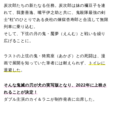
炭次郎たちの新たなる任務。炭次郎は妹の禰豆子を連
れて、我妻善逸、嘴平伊之助と共に、鬼殺隊最強の剣
士“柱”のひとりである炎柱の煉獄杏寿郎と合流して無限
列車に乗り込む。
そして、下弦の月の鬼・魘夢（えんむ）と戦いを繰り
広げることに。
ラストの上弦の鬼・猗窩座（あかざ）との死闘は、漫
画で展開を知っていた筆者には耐えられず、
トイレに
退避した
。
そんな鬼滅の刃が犬の実写版となり、2022年に上映さ
れることが決定！
ダブル主演のカイ＆ラニが制作発表に出席した。