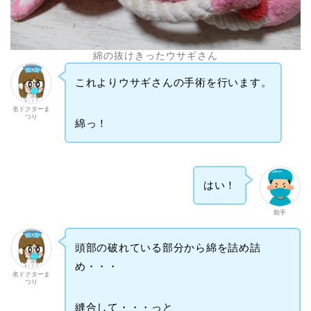
綿の抜けきったウサギさん
これよりウサギさんの手術を行います。
名ドクターま
つり
綿っ！
はい！
助手
頭部の破れている部分から綿を詰め詰
め・・・
名ドクターま
つり
縫合して・・・っと