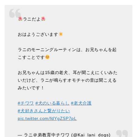
ラニだよ
おはようございます
ラニのモーニングルーティンは、お兄ちゃんを起
こすことです
お兄ちゃんは15歳の老犬、耳が聞こえにくいみた
いだけど、ラニが鳴らすオモチャの音は聞こえる
みたいです！
#チワワ
#犬のいる暮らし
#老犬介護
#犬好きさんと繋がりたい
pic.twitter.com/fdYgZSP7pL
— ラニ＠弟教育中チワワ (@Kai_lani_dogs)