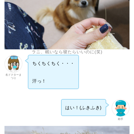
ラニ、眠いなら寝たらいいのに(笑)
ちくちくちく・・・
名ドクターま
つり
汗っ！
はい！(ふきふき)
助手