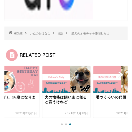
HOME
いぬのおはなし
日記
愛犬のオモチャを修理したよ
RELATED POST
(カイ)、16歳になりま
犬の性格は飼い主に似る
毛づくろいの代償
た
と言うけれど
2021年11月1日
2021年11月19日
2021年8