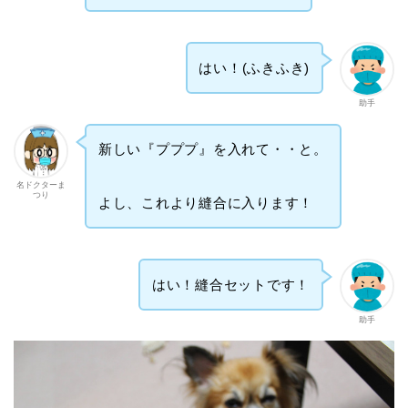
はい！(ふきふき)
助手
新しい『プププ』を入れて・・と。
名ドクターま
つり
よし、これより縫合に入ります！
はい！縫合セットです！
助手