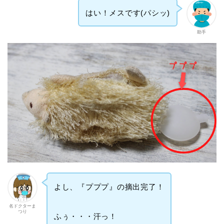
はい！メスです(パシッ)
助手
よし、『プププ』の摘出完了！
名ドクターま
つり
ふぅ・・・汗っ！