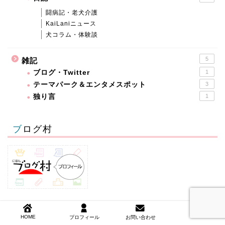
闘病記・老犬介護
KaiLaniニュース
犬コラム・体験談
5
雑記
ブログ・Twitter
1
テーマパーク＆エンタメスポット
3
独り言
1
ブログ村
アーカイブ
HOME
プロフィール
お問い合わせ