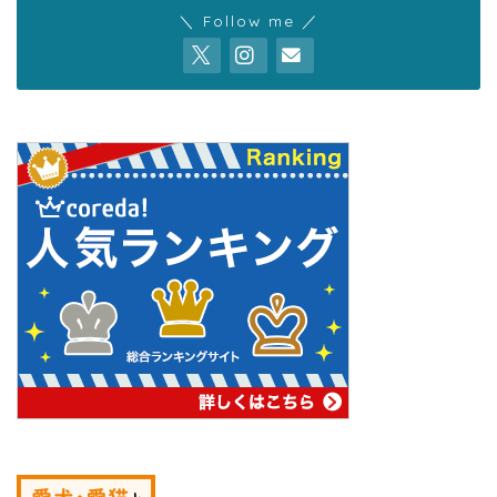
＼ Follow me ／