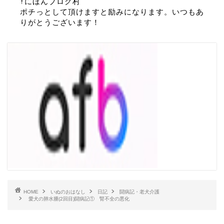
↑にほんブログ村
ポチっとして頂けますと励みになります。いつもあ
りがとうございます！
HOME
いぬのおはなし
日記
闘病記・老犬介護
愛犬の肺水腫(2回目)闘病記① 腎不全の悪化