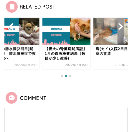
RELATED POST
犬の肺水腫(2回目)闘
【愛犬の腎臓病闘病記】
海(カイ)入院2日目
記② 肺水腫発症で救
1月の血液検査結果（数
室の改造
病院へ
値が少し改善)
2022年6月15日
2022年2月16日
2021年12
COMMENT