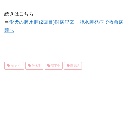
続きはこちら
⇒
愛犬の肺水腫(2回目)闘病記② 肺水腫発症で救急病
院へ
海(カイ)
肺水腫
腎不全
闘病記