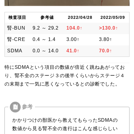
検査項目
参考値
2022/04/28
2022/05/09
腎-BUN
9.2 ～ 29.2
104.0↑
>130.0↑
腎-CRE
0.4 ～ 1.4
3.00↑
3.80↑
SDMA
0.0 ～ 14.0
41.0↑
70.0↑
特にSDMAという項目の数値が倍近く跳ねあがってお
り、腎不全のステージ３の後半くらいからステージ４
の末期まで一気に悪くなっているとの診断でした。
かかりつけの獣医から教えてもらったSDMAの
数値から見る腎不全の進行はこんな感じらしい