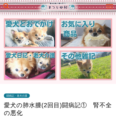
闘病記・老犬介護
愛犬の肺水腫(2回目)闘病記① 腎不全
の悪化