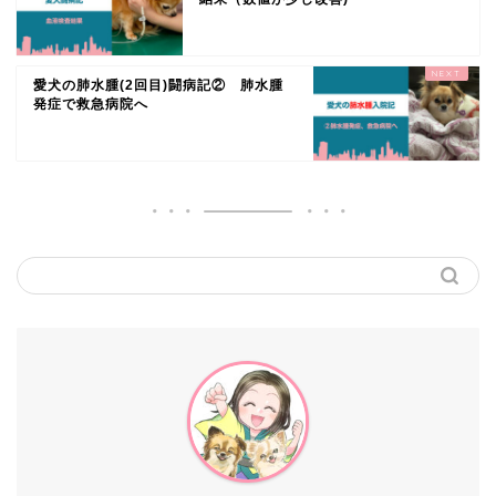
愛犬の肺水腫(2回目)闘病記② 肺水腫
発症で救急病院へ